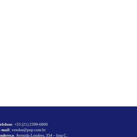
elefone
: +55 (21) 2599-6800
-mail
: vendas@pnp.com.br
ndereço
: Avenida Londres, 354 – loja C,