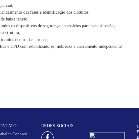
parcial;
lanceamento das fases e identificação dos circuitos;
 de baixa tensão;
odos os dispositivos de segurança necessários para cada situação;
raestrutura;
ircuitos dentro das normas;
mática e CPD com estabilizadores, nobreaks e aterramento independente.
ONTATO
REDES SOCIAIS
T
E
rabalhe Conosco
E